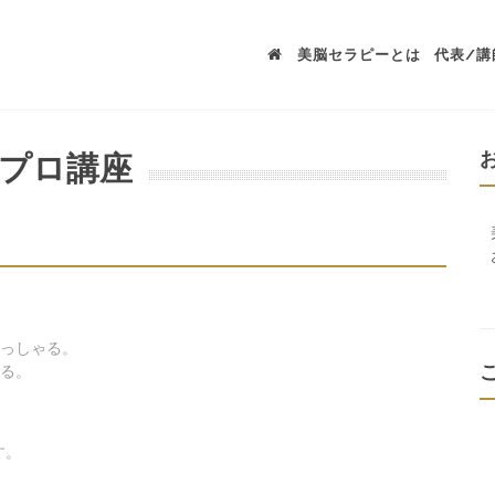
美脳セラピーとは
代表/講
プロ講座
っしゃる。
る。
す。