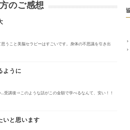
方のご感想
協
大
て思うこと美脳セラピーはすごいです。身体の不思議を引き出
るように
い…受講後⇒このような話がこの金額で学べるなんて、安い！！
たいと思います