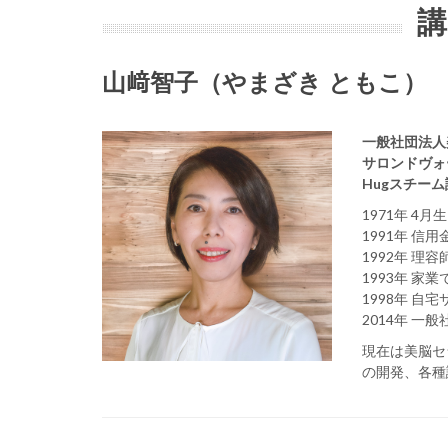
講
山﨑智子（やまざき ともこ）
一般社団法人
サロンドヴォ
Hugスチー
1971年 4
1991年 信
1992年 理
1993年 
1998年 
2014年 
現在は美脳セ
の開発、各種