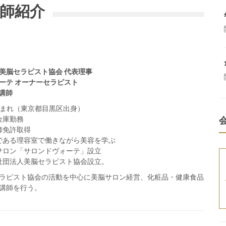
師紹介
美脳セラピスト協会 代表理事
ーテ オーナーセラピスト
ム講師
月生まれ（東京都目黒区出身）
用金庫勤務
容師免許取得
家業である理容室で働きながら美容を学ぶ
自宅サロン「サロンドヴォーテ」設立
一般社団法人美脳セラピスト協会設立。
ラピスト協会の活動を中心に美脳サロン経営、化粧品・健康食品
講師を行う。